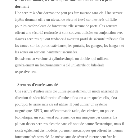
--Pênes dormants, serrures à pêne dormant ou loquets à pêne
dormant
Une serrure à pêne dormant ne peut pas être tournée sans clé. Une serrure
à pêne dormant offre un niveau de sécurité élevé car il est très difficile
pour les cambrioleurs de forcer une telle serrure de porte. Ces serrures
offrent une sécurité renforcée et sont souvent utilisées en conjonction avec
d'autres serrures qui ont tendance à avoir un profil de sécurité inférieur. On
les trouve sur les portes extérieures, les portails, les garages, les hangars et
les zones ou sections hautement sécurisées.
Ils existent en versions à cylindre simple ou double, qui utilisent
généralement un fonctionnement à clé unilatérale ou bilatérale
respectivement.
--Serrures d'entrée sans clé
Une serrure d'entrée sans clé utilise généralement un mode alternatif de
détection de sécurité/fonction d'authentification autre que les clés, c'est
pourquoi le terme sans clé est utilisé. Il peut utiliser un système
magnétique, RFID, une télécommande radio, des claviers, un pouce
biométrique, un scan vocal ou rétinien ou une imagerie par caméra. La
plupart de ces serrures d'entrée sans clé sont de nature électronique, mais il
existe également des modèles purement mécaniques qui offrent les mêmes
fonctionnalités sans clé. Le mécanisme de sécurité interne peut être le