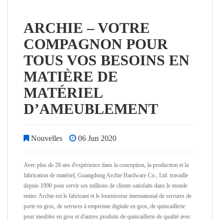
ARCHIE – VOTRE
COMPAGNON POUR
TOUS VOS BESOINS EN
MATIÈRE DE
MATÉRIEL
D’AMEUBLEMENT
Nouvelles
06 Jun 2020
Avec plus de 28 ans d'expérience dans la conception, la production et la
fabrication de matériel, Guangdong Archie Hardware Co., Ltd. travaille
depuis 1990 pour servir ses millions de clients satisfaits dans le monde
entier. Archie est le fabricant et le fournisseur international de serrures de
porte en gros, de serrures à empreinte digitale en gros, de quincaillerie
pour meubles en gros et d'autres produits de quincaillerie de qualité avec