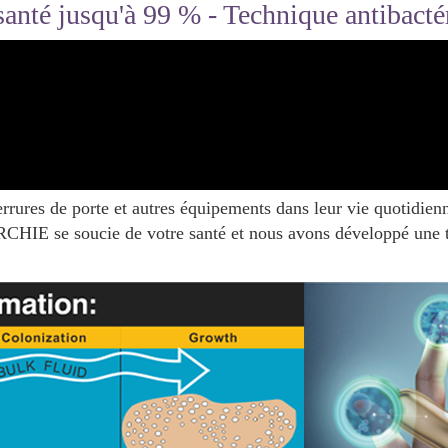
 santé jusqu'à 99 % - Technique antibac
serrures de porte et autres équipements dans leur vie quotidi
ARCHIE se soucie de votre santé et nous avons développé une t