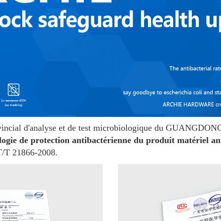
rovincial d'analyse et de test microbiologique du GUANGDONG
nologie de protection antibactérienne du produit matériel 
GT/T 21866-2008.