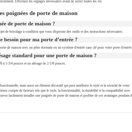
ectement. Effectuez les réglages nécessaires avant de serrer toutes les vis.
es poignées de porte de maison
née de porte de maison ?
ojet de bricolage à condition que vous disposiez des outils et des instructions nécessaires.
-je besoin pour ma porte d’entrée ?
 porte de maison avec un pêne dormant ou un système d'entrée sans clé pour votre porte d'entrée
'alésage standard pour une porte de maison ?
/8 à 1-3/4 pouces et un alésage de 2-1/8 pouces.
nctionnelle, mais aussi un élément décoratif qui peut améliorer le style et la sécurité de votre
z compte de facteurs tels que le style, la fonctionnalité, la durabilité et la compatibilité avec
pouvez facilement installer une poignée de porte de maison et profiter de ses avantages pendant 