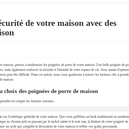
sécurité de votre maison avec des
ison
otre maison, pensez à moderniser les poignées de porte de votre maison. Une belle poignée de po
, mais également renforcer la sécurité et l'intimité de votre espace de vie. Avec autant d'option
on peut être difficile. Dans cet article, nous vous guiderons à travers les facteurs clés à prendr
 de maison.
u choix des poignées de porte de maison
 prendre en compte les facteurs suivants :
le sur l'esthétique générale de votre maison. Que vous préfériez un look traditionnel ou modern
ique au chrome poli en passant par le nickel satiné et le noir mat, la finition de votre poignée de
onner un style qui complète la décoration de votre maison et reflète vos goûts personnels.