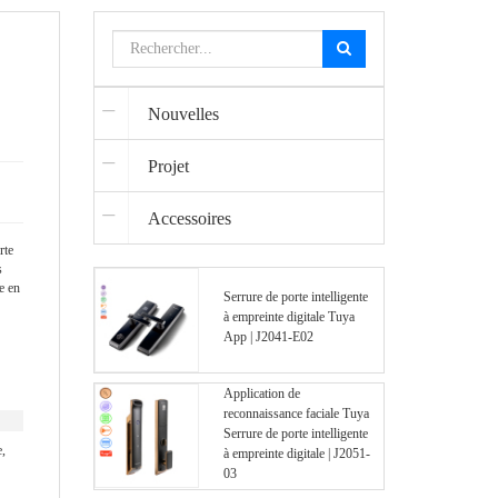
Nouvelles
Projet
Accessoires
rte
s
e en
Serrure de porte intelligente
à empreinte digitale Tuya
App | J2041-E02
Application de
reconnaissance faciale Tuya
Serrure de porte intelligente
e,
à empreinte digitale | J2051-
03