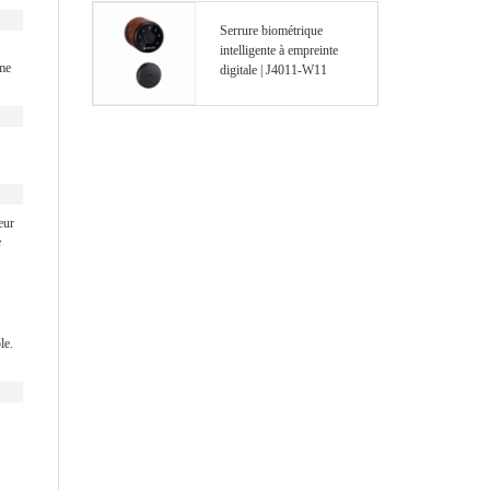
Serrure biométrique
intelligente à empreinte
ème
digitale | J4011-W11
eur
e
le.