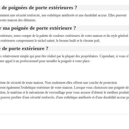
n de poignées de porte extérieures ?
mment une sécurité renforcée, une esthétique améliorée et une durabilité accrue. Elles peuvent
r votre maison des éléments.
r ma poignée de porte extérieure ?
térieure, tenez compte de la palette de couleurs extérieures de votre maison et du style général
 extérieures comprennent le nickel satiné, le bronze huilé et le chrome poli.
 de porte extérieure ?
s relativement simple qui peut être réalisé par la plupart des propriétaires. Cependant, si vous n'
 faire appel à un professionnel pour installer la poignée à votre place.
tème de sécurité de toute maison. Non seulement elles offrent une couche de protection
iorent également l'esthétique extérieure de votre maison. Lorsque vous choisissez une poignée de
ition, le matériau et le mécanisme de verrouillage pour vous assurer d'obtenir le meilleur produit
ouvez profiter d'une sécurité renforcée, d'une esthétique améliorée et d'une durabilité accrue p