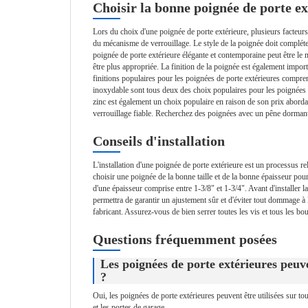
Choisir la bonne poignée de porte ex
Lors du choix d'une poignée de porte extérieure, plusieurs facteurs 
du mécanisme de verrouillage. Le style de la poignée doit complét
poignée de porte extérieure élégante et contemporaine peut être le
être plus appropriée. La finition de la poignée est également impor
finitions populaires pour les poignées de porte extérieures comprenne
inoxydable sont tous deux des choix populaires pour les poignées de 
zinc est également un choix populaire en raison de son prix abord
verrouillage fiable. Recherchez des poignées avec un pêne dormant
Conseils d'installation
L'installation d'une poignée de porte extérieure est un processus re
choisir une poignée de la bonne taille et de la bonne épaisseur pou
d'une épaisseur comprise entre 1-3/8" et 1-3/4". Avant d'installer l
permettra de garantir un ajustement sûr et d'éviter tout dommage à la
fabricant. Assurez-vous de bien serrer toutes les vis et tous les b
Questions fréquemment posées
Les poignées de porte extérieures peuven
?
Oui, les poignées de porte extérieures peuvent être utilisées sur tou
et les portes de garage.