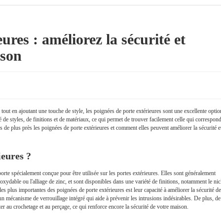
ures : améliorez la sécurité et
ison
out en ajoutant une touche de style, les poignées de porte extérieures sont une excellente optio
 de styles, de finitions et de matériaux, ce qui permet de trouver facilement celle qui correspon
 de plus près les poignées de porte extérieures et comment elles peuvent améliorer la sécurité e
ieures ?
orte spécialement conçue pour être utilisée sur les portes extérieures. Elles sont généralement
noxydable ou l'alliage de zinc, et sont disponibles dans une variété de finitions, notamment le nic
 les plus importantes des poignées de porte extérieures est leur capacité à améliorer la sécurité de
n mécanisme de verrouillage intégré qui aide à prévenir les intrusions indésirables. De plus, de
r au crochetage et au perçage, ce qui renforce encore la sécurité de votre maison.