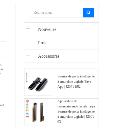
Nouvelles
Projet
Accessoires
n.
d au
t
Serrure de porte intelligente
à empreinte digitale Tuya
App | J2041-E02
Application de
kel
reconnaissance faciale Tuya
Serrure de porte intelligente
à empreinte digitale | J2051-
03