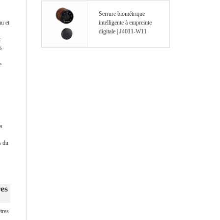
Serrure biométrique
au et
intelligente à empreinte
digitale | J4011-W11
t
s
e
es
s du
res
êtres