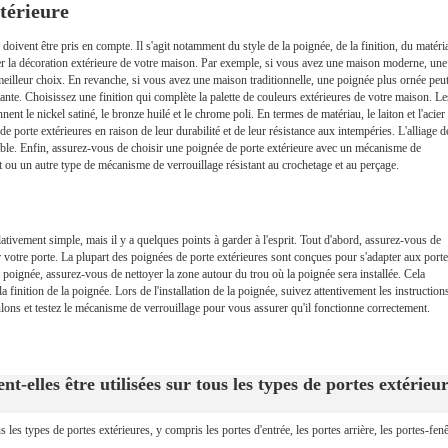
térieure
doivent être pris en compte. Il s'agit notamment du style de la poignée, de la finition, du matéri
er la décoration extérieure de votre maison. Par exemple, si vous avez une maison moderne, une
 meilleur choix. En revanche, si vous avez une maison traditionnelle, une poignée plus ornée peu
tante. Choisissez une finition qui complète la palette de couleurs extérieures de votre maison. Le
nt le nickel satiné, le bronze huilé et le chrome poli. En termes de matériau, le laiton et l'acier
porte extérieures en raison de leur durabilité et de leur résistance aux intempéries. L'alliage d
able. Enfin, assurez-vous de choisir une poignée de porte extérieure avec un mécanisme de
 ou un autre type de mécanisme de verrouillage résistant au crochetage et au perçage.
lativement simple, mais il y a quelques points à garder à l'esprit. Tout d'abord, assurez-vous de
r votre porte. La plupart des poignées de porte extérieures sont conçues pour s'adapter aux port
a poignée, assurez-vous de nettoyer la zone autour du trou où la poignée sera installée. Cela
 finition de la poignée. Lors de l'installation de la poignée, suivez attentivement les instruction
oulons et testez le mécanisme de verrouillage pour vous assurer qu'il fonctionne correctement.
t-elles être utilisées sur tous les types de portes extérieu
s les types de portes extérieures, y compris les portes d'entrée, les portes arrière, les portes-fen