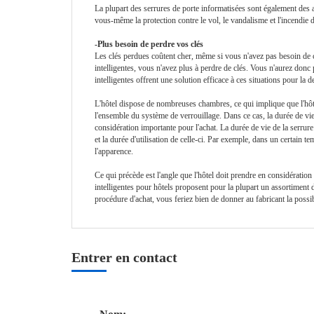
La plupart des serrures de porte informatisées sont également des ale
vous-même la protection contre le vol, le vandalisme et l'incendie 
-Plus besoin de perdre vos clés
Les clés perdues coûtent cher, même si vous n'avez pas besoin de 
intelligentes, vous n'avez plus à perdre de clés. Vous n'aurez donc
intelligentes offrent une solution efficace à ces situations pour la d
L'hôtel dispose de nombreuses chambres, ce qui implique que l'hôt
l'ensemble du système de verrouillage. Dans ce cas, la durée de vie d
considération importante pour l'achat. La durée de vie de la serrure
et la durée d'utilisation de celle-ci. Par exemple, dans un certain te
l'apparence.
Ce qui précède est l'angle que l'hôtel doit prendre en considération
intelligentes pour hôtels proposent pour la plupart un assortiment 
procédure d'achat, vous feriez bien de donner au fabricant la possi
Entrer en contact