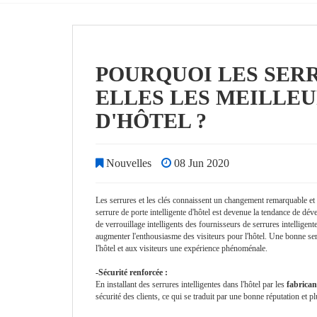
POURQUOI LES SERR
ELLES LES MEILLE
D'HÔTEL ?
Nouvelles
08 Jun 2020
Les serrures et les clés connaissent un changement remarquable et 
serrure de porte intelligente d'hôtel est devenue la tendance de dé
de verrouillage intelligents des fournisseurs de serrures intelligent
augmenter l'enthousiasme des visiteurs pour l'hôtel. Une bonne serrur
l'hôtel et aux visiteurs une expérience phénoménale.
-Sécurité renforcée :
En installant des serrures intelligentes dans l'hôtel par les
fabrican
sécurité des clients, ce qui se traduit par une bonne réputation et pl