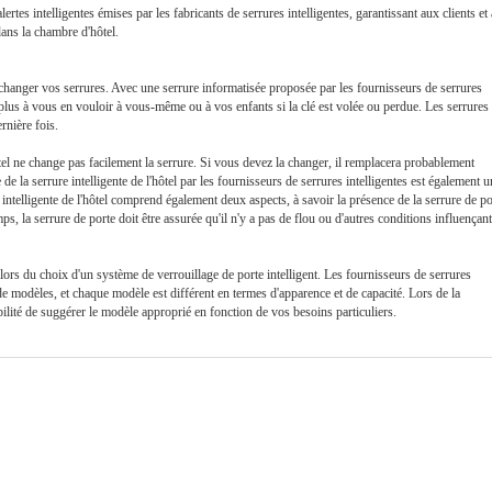
rtes intelligentes émises par les fabricants de serrures intelligentes, garantissant aux clients et 
dans la chambre d'hôtel.
changer vos serrures. Avec une serrure informatisée proposée par les fournisseurs de serrures
 plus à vous en vouloir à vous-même ou à vos enfants si la clé est volée ou perdue. Les serrures
ernière fois.
el ne change pas facilement la serrure. Si vous devez la changer, il remplacera probablement
e la serrure intelligente de l'hôtel par les fournisseurs de serrures intelligentes est également u
 intelligente de l'hôtel comprend également deux aspects, à savoir la présence de la serrure de po
mps, la serrure de porte doit être assurée qu'il n'y a pas de flou ou d'autres conditions influençant
 lors du choix d'un système de verrouillage de porte intelligent. Les fournisseurs de serrures
de modèles, et chaque modèle est différent en termes d'apparence et de capacité. Lors de la
bilité de suggérer le modèle approprié en fonction de vos besoins particuliers.