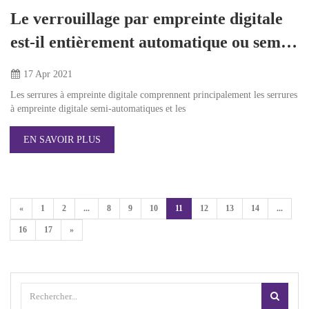
Le verrouillage par empreinte digitale
est-il entièrement automatique ou semi-
automatique ?
17 Apr
2021
Les serrures à empreinte digitale comprennent principalement les serrures
à empreinte digitale semi-automatiques et les
EN SAVOIR PLUS
«
1
2
...
8
9
10
11
12
13
14
...
16
17
»