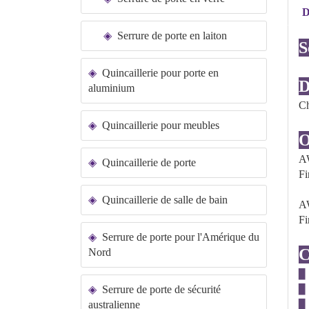
D
Serrure de porte en laiton
S
Quincaillerie pour porte en
D
aluminium
Ch
Quincaillerie pour meubles
O
A
Quincaillerie de porte
Fi
Quincaillerie de salle de bain
A
Fi
Serrure de porte pour l'Amérique du
C
Nord
▉
Serrure de porte de sécurité
▉
australienne
▉